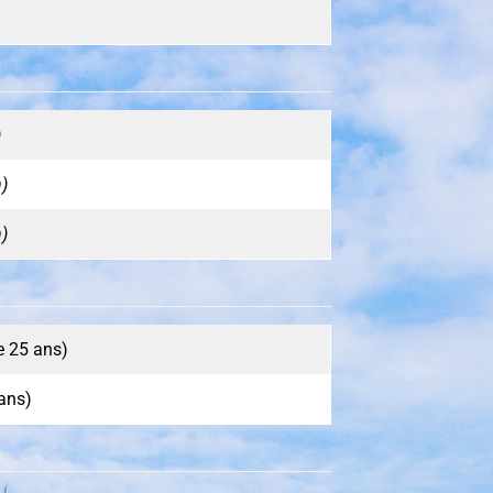
)
n)
n)
e 25 ans)
ans)